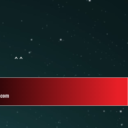
har ^^
.com