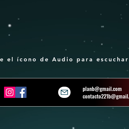
ne el ícono de Audio para escuc
planb@gmail.com
contacto221b@gmail